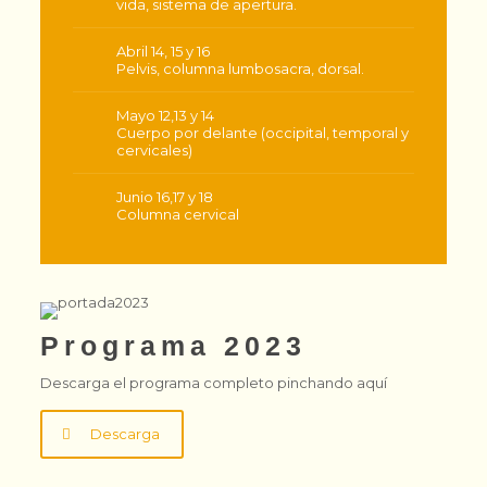
vida, sistema de apertura.
Abril 14, 15 y 16
Pelvis, columna lumbosacra, dorsal.
Mayo 12,13 y 14
Cuerpo por delante (occipital, temporal y
cervicales)
Junio 16,17 y 18
Columna cervical
Programa 2023
Descarga el programa completo pinchando aquí
Descarga